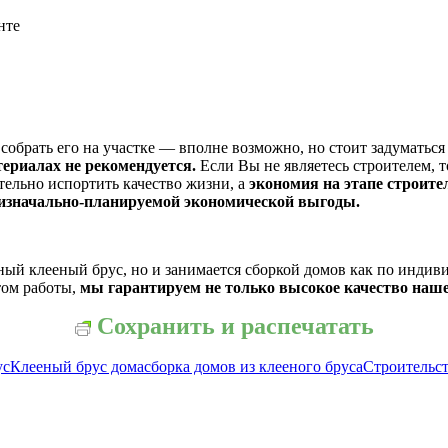
нте
обрать его на участке — вполне возможно, но стоит задуматься н
териалах не рекомендуется.
Если Вы не являетесь строителем, т
тельно испортить качество жизни, а
экономия на этапе строите
 изначально-планируемой экономической выгоды.
ый клееный брус, но и занимается сборкой домов как по индивид
ом работы,
мы гарантируем не только высокое качество наше
Сохранить и распечатать
ус
Клееный брус дома
сборка домов из клееного бруса
Строительст