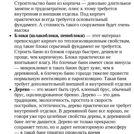
Строительство бани из кирпича — довольно длительное
занятие и трудозатратное, плюс к этому требуется
внутренняя и внешняя отделка. Под кирпич
практически всегда требуется основательный
фундамент. А стоимость такого сооружения будет очень
высока
Блоки (шлакоблоки, пеноблоки)
— этот материал
превосходит кирпич по теплоизоляционным свойствам,
под такие блоки серьезный фундамент не требуется.
Строить баню из блоков гораздо быстрее, дешевле и
проще, чем кирпичную. Блоки практически не
впитывают влагу. Но блочные бани имеют свои минусы
— микроклимат в таких банях будет хуже, чем в
деревянной, в блочную баню гораздо тяжелее провести
нормальную вентиляцию и пароизоляцию. Такая баня
требует дополнительной внешней и внутренней отделки
Дерево
— это может быть сруб, клееный брус, обычный
брус, оцилиндрованное бревно. Дерево — это дань
традициям, экологичность, простота и скорость
постройки, эстетичность, дерево практически не требует
внутренней отделки. В деревянной бане все хорошо, не
говоря уже про целебные свойства дерева, в деревянной
бане легче дышится. Дерево не только прекрасно
сохраняет тепло, но и дарит неповторимую атмосферу
— в такой бане приятно проводить время