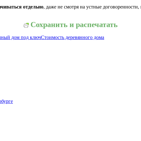
ачиваться отдельно
, даже не смотря на устные договоренности,
Сохранить и распечатать
нный дом под ключ
Стоимость деревянного дома
рбурге