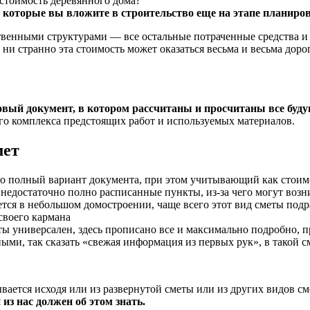
 стоимость деревянного дома?
, которые вы вложите в строительство еще на этапе планиров
твенными структурами — все остальные потраченные средства и 
к ни странно эта стоимость может оказаться весьма и весьма до
вый документ, в котором рассчитаны и просчитаны все буду
его комплекса предстоящих работ и используемых материалов.
мет
 полный вариант документа, при этом учитывающий как стоимос
 недостаточно полно расписанные пункты, из-за чего могут воз
ся в небольшом домостроении, чаще всего этот вид сметы подра
 своего кармана
ы универсален, здесь прописано все и максимально подробно, п
ми, так сказать «свежая информация из первых рук», в такой 
ается исходя или из развернутой сметы или из других видов сме
из нас должен об этом знать.