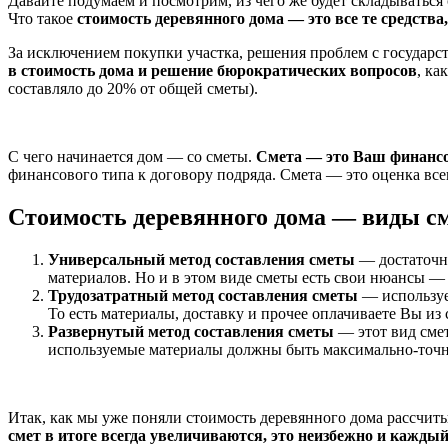
Давайте подумаем и посмотрим, из чего же будет складываться
Что такое
стоимость деревянного дома — это все те средства
За исключением покупки участка, решения проблем с государс
в стоимость дома и решение бюрократических вопросов
, ка
составляло до 20% от общей сметы).
С чего начинается дом — со сметы.
Смета — это Ваш финансо
финансового типа к договору подряда. Смета — это оценка вс
Стоимость деревянного дома — виды с
Универсальный метод составления сметы
— достаточно
материалов. Но и в этом виде сметы есть свои нюансы —
Трудозатратный метод составления сметы
— использует
То есть материалы, доставку и прочее оплачиваете Вы из
Развернутый метод составления сметы
— этот вид смет
используемые материалы должны быть максимально-точны
Итак, как мы уже поняли стоимость деревянного дома рассчитыв
смет в итоге всегда увеличиваются, это неизбежно и каждый 