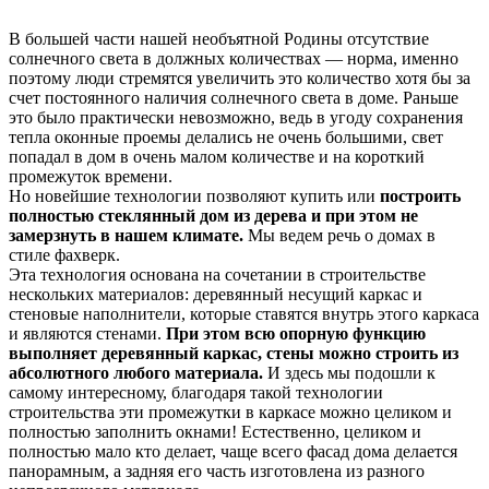
В большей части нашей необъятной Родины отсутствие
солнечного света в должных количествах — норма, именно
поэтому люди стремятся увеличить это количество хотя бы за
счет постоянного наличия солнечного света в доме. Раньше
это было практически невозможно, ведь в угоду сохранения
тепла оконные проемы делались не очень большими, свет
попадал в дом в очень малом количестве и на короткий
промежуток времени.
Но новейшие технологии позволяют купить или
построить
полностью стеклянный дом из дерева и при этом не
замерзнуть в нашем климате.
Мы ведем речь о домах в
стиле фахверк.
Эта технология основана на сочетании в строительстве
нескольких материалов: деревянный несущий каркас и
стеновые наполнители, которые ставятся внутрь этого каркаса
и являются стенами.
При этом всю опорную функцию
выполняет деревянный каркас, стены можно строить из
абсолютного любого материала.
И здесь мы подошли к
самому интересному, благодаря такой технологии
строительства эти промежутки в каркасе можно целиком и
полностью заполнить окнами! Естественно, целиком и
полностью мало кто делает, чаще всего фасад дома делается
панорамным, а задняя его часть изготовлена из разного