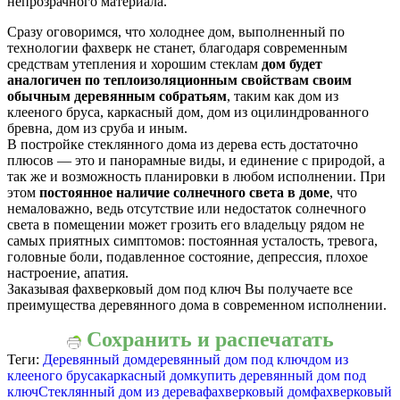
непрозрачного материала.
Сразу оговоримся, что холоднее дом, выполненный по
технологии фахверк не станет, благодаря современным
средствам утепления и хорошим стеклам
дом будет
аналогичен по теплоизоляционным свойствам своим
обычным деревянным собратьям
, таким как дом из
клееного бруса, каркасный дом, дом из оцилиндрованного
бревна, дом из сруба и иным.
В постройке стеклянного дома из дерева есть достаточно
плюсов — это и панорамные виды, и единение с природой, а
так же и возможность планировки в любом исполнении. При
этом
постоянное наличие солнечного света в доме
, что
немаловажно, ведь отсутствие или недостаток солнечного
света в помещении может грозить его владельцу рядом не
самых приятных симптомов: постоянная усталость, тревога,
головные боли, подавленное состояние, депрессия, плохое
настроение, апатия.
Заказывая фахверковый дом под ключ Вы получаете все
преимущества деревянного дома в современном исполнении.
Сохранить и распечатать
Теги:
Деревянный дом
деревянный дом под ключ
дом из
клееного бруса
каркасный дом
купить деревянный дом под
ключ
Стеклянный дом из дерева
фахверковый дом
фахверковый