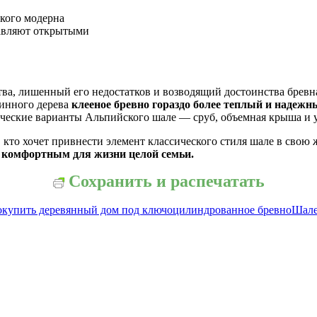
кого модерна
тавляют открытыми
ва, лишенный его недостатков и возводящий достоинства бревна
инного дерева
клееное бревно гораздо более теплый и надеж
сические варианты Альпийского шале — сруб, объемная крыша и
кто хочет привнести элемент классического стиля шале в свою 
ь комфортным для жизни целой семьи.
Сохранить и распечатать
о
купить деревянный дом под ключ
оцилиндрованное бревно
Шале