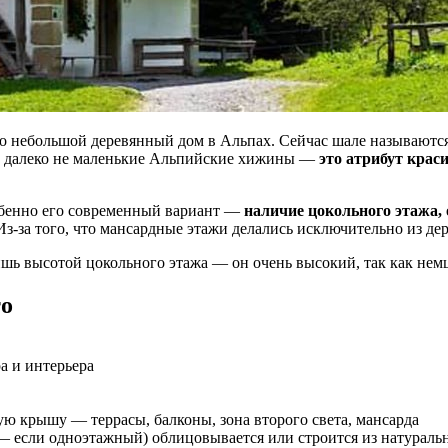
это небольшой деревянный дом в Альпах. Сейчас шале называютс
рь далеко не маленькие Альпийские хижины —
это атрибут крас
обенно его современный вариант —
наличие цокольного этажа,
 Из-за того, что мансардные этажи делались исключительно из 
лишь высотой цокольного этажа — он очень высокий, так как не
то
а и интерьера
крышу — террасы, балконы, зона второго света, мансарда
— если одноэтажный) облицовывается или строится из натураль