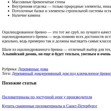
Массивные бревенчатые стены
Внутренняя отделка — только природные элементы, ника
Потолочные балки и элементы стропильной системы ос
Наличие камина
Оцилиндрованное бревно — это тот же сруб, но лучшего качест
оцилиндрованного бревна — ведь помимо всех достоинств ист
идеально, ведь примерно так и должны выглядеть самые клас
Шале из оцилиндрованного бревна — отличный выбор для тех, 
Альпийский домик, он еще и будет теплым, уютным и очен
Рубрика:
Деревянные дома
Теги:
Деревянный дом
деревянный дом под ключ
клееное бревн
Похожие статьи
Пиломатериалы по доступной цене у производителя
Купить сращенные пиломатериалы в Санкт-Петербурге