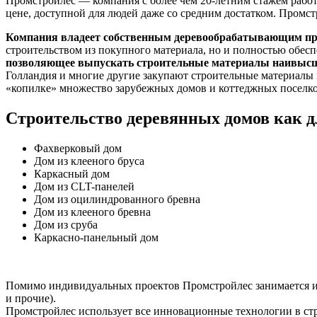
Промстройлес — компания с более чем 20-летним стажем рабо
цене, доступной для людей даже со средним достатком. Промст
Компания владеет собственным деревообрабатывающим пред
строительством из покупного материала, но и полностью обес
позволяющее выпускать строительные материалы наивысш
Голландия и многие другие закупают строительные материалы и
«копилке» множество зарубежных домов и коттеджных поселко
Строительство деревянных домов как дл
Фахверковый дом
Дом из клееного бруса
Каркасный дом
Дом из CLT-панелей
Дом из оцилиндрованного бревна
Дом из клееного бревна
Дом из сруба
Каркасно-панельный дом
Помимо индивидуальных проектов Промстройлес занимается и с
и прочие).
Промстройлес использует все инновационные технологии в строи