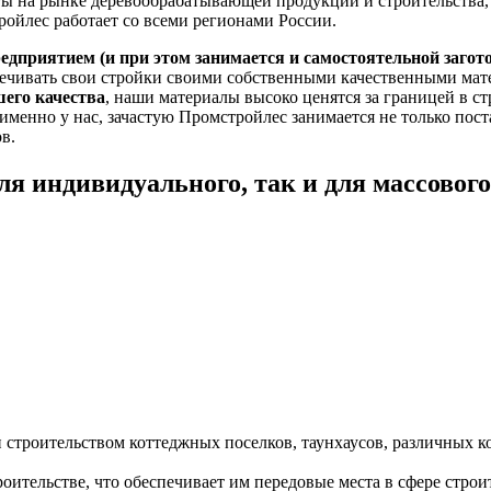
ты на рынке деревообрабатывающей продукции и строительства, 
ройлес работает со всеми регионами России.
приятием (и при этом занимается и самостоятельной загото
печивать свои стройки своими собственными качественными мат
его качества
, наши материалы высоко ценятся за границей в 
менно у нас, зачастую Промстройлес занимается не только пост
в.
я индивидуального, так и для массового
троительством коттеджных поселков, таунхаусов, различных ко
тельстве, что обеспечивает им передовые места в сфере строите