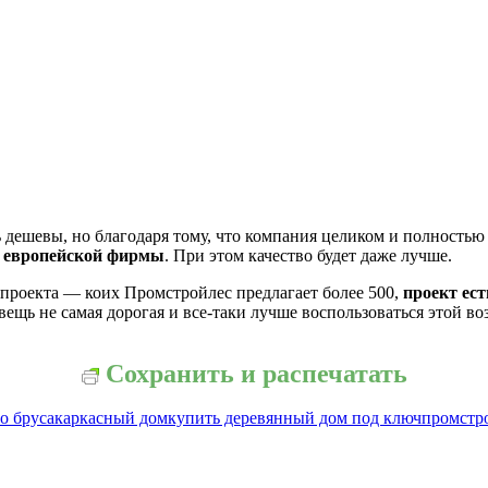
ть дешевы, но благодаря тому, что компания целиком и полност
ей европейской фирмы
. При этом качество будет даже лучше.
 проекта — коих Промстройлес предлагает более 500,
проект ест
вещь не самая дорогая и все-таки лучше воспользоваться этой в
Сохранить и распечатать
о бруса
каркасный дом
купить деревянный дом под ключ
промстр