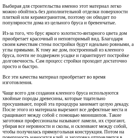
Выбирая для строительства именно этот материал легко
можно обойтись без дополнительной отделки поверхности
плиткой или керамогранитом, поэтому он обходит по
популярности дома из цельного бруса и бревенчатые.
Из-за того, что брус яркого золотисто-янтарного цвета дом
приобретает красочный и неповторимый вид. Благодаря
своим качествам стены постройки будут идеально ровными, а
углы прямыми. К тому же дом, построенный из клееного
бруса, почти не подвержен усадке и гарантирует постройке
долговечность. Сам процесс стройки проходит достаточно
просто и быстро.
Все эти качества материал приобретает во время
изготовления.
Чаще всего для создания клееного бруса используются
хвойные породы древесины, которые тщательно
просушивают, порой эта процедура занимает целую декаду.
После этого из материала вырезают все дефектные места и
сращивают между собой с помощью минишипов. Такие
заготовки профессионалы называют ламели, их строгают,
убирая все неровности и сколы, и склеивают между собой,
чтобы получилась прямоугольная конструкция. Потом на
поверхность наносится клей, и заготовка отправляется в