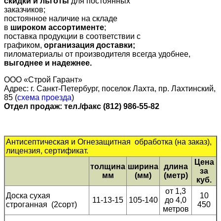
скидки
и льготы
для постоянных
заказчиков;
постоянное наличие на складе
в
широком ассортименте
;
поставка продукции в соответствии с
графиком,
организация доставки;
пиломатериалы от производителя всегда удобнее,
выгоднее и надежнее.
ООО «Строй Гарант»
Адрес: г. Санкт-Петербург, поселок Лахта, пр. Лахтинский,
85 (
схема проезда
)
Отдел продаж: тел./факс (812) 986-55-82
Антисептическая и Огнезащитная обработка (на заказ),
лицензия, сертификат.
Цена
толщина
ширина
длина
за
мм
(мм)
(метр)
куб.
от 1,3
Доска сухая
10
11-13-15
105-140
до 4,0
строганная (2сорт)
450
метров