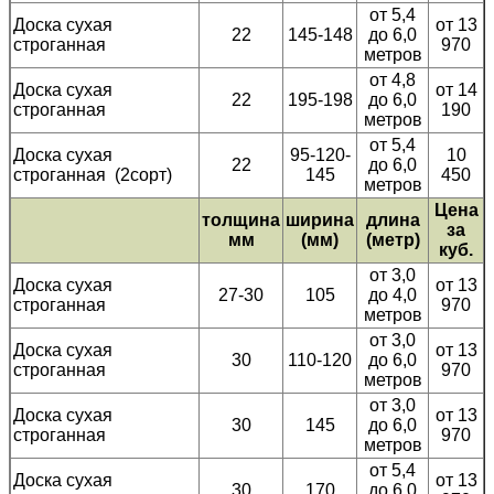
от 5,4
Доска сухая
от 13
22
145-148
до 6,0
строганная
970
метров
от 4,8
Доска сухая
от 14
22
195-198
до 6,0
строганная
190
метров
от 5,4
Доска сухая
95-120-
10
22
до 6,0
строганная (2сорт)
145
450
метров
Цена
толщина
ширина
длина
за
мм
(мм)
(метр)
куб.
от 3,0
Доска сухая
от 13
27-30
105
до 4,0
строганная
970
метров
от 3,0
Доска сухая
от 13
30
110-120
до 6,0
строганная
970
метров
от 3,0
Доска сухая
от 13
30
145
до 6,0
строганная
970
метров
от 5,4
Доска сухая
от 13
30
170
до 6,0