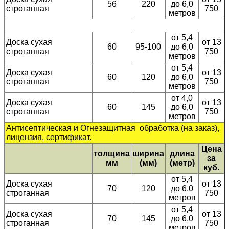
56
220
до 6,0
строганная
750
метров
от 5,4
Доска сухая
от 13
60
95-100
до 6,0
строганная
750
метров
от 5,4
Доска сухая
от 13
60
120
до 6,0
строганная
750
метров
от 4,0
Доска сухая
от 13
60
145
до 6,0
строганная
750
метров
Антисептическая и Огнезащитная обработка (на заказ),
лицензия, сертификат.
Цена
толщина
ширина
длина
за
мм
(мм)
(метр)
куб.
от 5,4
Доска сухая
от 13
70
120
до 6,0
строганная
750
метров
от 5,4
Доска сухая
от 13
70
145
до 6,0
строганная
750
метров