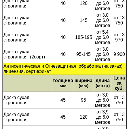
Доска сухая
от 13
40
120
до 6,0
строганная
750
метров
от 3,0
Доска сухая
от 13
40
145
до 6,0
строганная
750
метров
от 5,4
Доска сухая
от 13
40
185-195
до 6,0
строганная
970
метров
от 3,0
Доска сухая
40
95-145
до 6,0
9 900
строганная (2сорт)
метров
Антисептическая и Огнезащитная обработка (на заказ),
лицензия, сертификат.
Цена
толщина
ширина
длина
за
мм
(мм)
(метр)
куб.
от 3,0
Доска сухая
от 13
45
95
до 6,0
строганная
750
метров
от 3,9
Доска сухая
от 13
45
120
до 6,0
строганная
750
метров
от 3,0