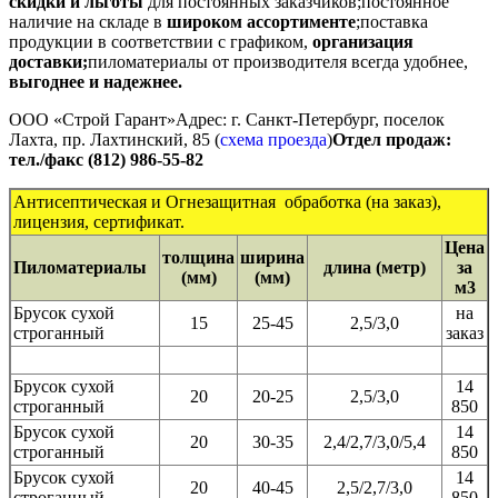
скидки
и льготы
для постоянных заказчиков;постоянное
наличие на складе в
широком ассортименте
;поставка
продукции в соответствии с графиком,
организация
доставки;
пиломатериалы от производителя всегда удобнее,
выгоднее и надежнее.
ООО «Строй Гарант»
Адрес: г. Санкт-Петербург, поселок
Лахта, пр. Лахтинский, 85 (
схема проезда
)
Отдел продаж:
тел./факс (812) 986-55-82
Антисептическая и Огнезащитная обработка (на заказ),
лицензия, сертификат.
Цена
толщина
ширина
Пиломатериалы
длина (метр)
за
(мм)
(мм)
м3
Брусок сухой
на
15
25-45
2,5/3,0
строганный
заказ
Брусок сухой
14
20
20-25
2,5/3,0
строганный
850
Брусок сухой
14
20
30-35
2,4/2,7/3,0/5,4
строганный
850
Брусок сухой
14
20
40-45
2,5/2,7/3,0
строганный
850