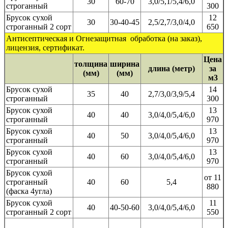
30
60-70
3,0/5,1/5,4/6,0
строганный
300
Брусок сухой
12
30
30-40-45
2,5/2,7/3,0/4,0
строганный 2 сорт
650
Антисептическая и Огнезащитная обработка (на заказ),
лицензия, сертификат.
Цена
толщина
ширина
длина (метр)
за
(мм)
(мм)
м3
Брусок сухой
14
35
40
2,7/3,0/3,9/5,4
строганный
300
Брусок сухой
13
40
40
3,0/4,0/5,4/6,0
строганный
970
Брусок сухой
13
40
50
3,0/4,0/5,4/6,0
строганный
970
Брусок сухой
13
40
60
3,0/4,0/5,4/6,0
строганный
970
Брусок сухой
от 11
строганный
40
60
5,4
880
(фаска 4угла)
Брусок сухой
11
40
40-50-60
3,0/4,0/5,4/6,0
строганный 2 сорт
550