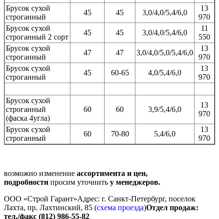
Брусок сухой
13
45
45
3,0/4,0/5,4/6,0
строганный
970
Брусок сухой
11
45
45
3,0/4,0/5,4/6,0
строганный 2 сорт
550
Брусок сухой
13
47
47
3,0/4,0/5,0/5,4/6,0
строганный
970
Брусок сухой
13
45
60-65
4,0/5,4/6,0
строганный
970
Брусок сухой
13
строганный
60
60
3,9/5,4/6,0
970
(фаска 4угла)
Брусок сухой
13
60
70-80
5,4/6,0
строганный
970
возможно изменение
ассортимента и цен,
подробности
просим уточнить
у менеджеров.
ООО «Строй Гарант»Адрес: г. Санкт-Петербург, поселок
Лахта, пр. Лахтинский, 85 (
схема проезда
)
Отдел продаж:
тел./факс (812) 986-55-82