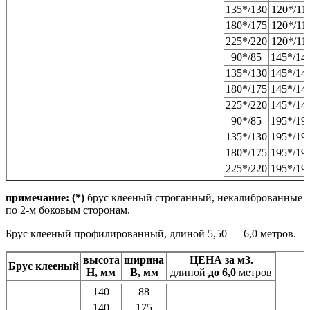
135*/130
120*/11
180*/175
120*/11
225*/220
120*/11
90*/85
145*/14
135*/130
145*/14
180*/175
145*/14
225*/220
145*/14
90*/85
195*/19
135*/130
195*/19
180*/175
195*/19
225*/220
195*/19
возможно изгото
клееного
примечание: (*)
брус клееный строганный, некалиброванные
профилированног
по 2-м боковым сторонам.
Брус клееный профилированный, длиной 5,50 — 6,0 метров.
высота
ширина
ЦЕНА за м3.
Брус клееный
H, мм
B, мм
длиной
до 6,0
метров
140
88
140
175