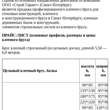
Одним из основных направлений деятельности компании
ООО «Строй Гарант» (Санкт-Петербург)
является продажа профилированного клееного бруса для
стеновых конструкций, клееного
и конструкционного бруса в Санкт-Петербурге, клееных
деревянных балок и конструкций,
элементов стропильных систем из клееного бруса.
ПРАЙС-ЛИСТ (основные профили, размеры и цены
клееного бруса)
Брус клееный строганный (из цельных досок), длиной 5,50 —
6,0 метров.
высота
ширин
Цельный клееный брус, балка
h,
b,
мм
мм
90*/85
95*/90
135*/130
95*/90
180*/175
95*/90
225*/220
95*/90
90*/85
120*/11