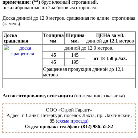
405*/395
195*/19
примечание: (**)
брус клееный строганный,
некалиброванные по 2-м боковым сторонам.
450*/440
195*/19
495*/485
195*/19
Доска длиной до 12,0 метров, сращенная по длине, строганная
(ламель).
Доска
Толщина
Ширина
ЦЕНА за м3.
сращенная
мм.
мм.
длиной
до 12,1
метров
длиной до 12,0 метров.
45
145
от 18 150 р./м3.
45
195
Сращенная продукция длиной до 12,1
метров
Антисептирование, огнезащита
(по желанию заказчика).
ООО «Строй Гарант»
Адрес: г. Санкт-Петербург, поселок Лахта, пр. Лахтинский,
85 (
схема проезда
)
Отдел продаж: тел./факс (812) 986-55-82