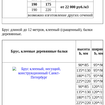
190
175
от 22 000 руб./м3
190
220
возможно изготовление других сечений
Брус длиной до 12 метров, клееный (сращенный), балки
деревянные.
высота
ширин
Брус, клееные деревянные балки
h, мм
b, мм
90*/85
95*/90
135*/130
95*/90
180*/175
95*/90
225*/220
95*/90
90*/85
120*/11
135*/130
120*/11
180*/175
120*/11
225*/220
120*/11