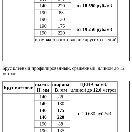
140
220
от 18 590 руб./м3
190
88
190
130
190
175
от 19 250 руб./м3
190
220
возможно изготовление других сечений
Брус клееный профилированный, сращенный, длиной до 12
метров
высота
ширина
ЦЕНА за м3.
Брус клееный
H, мм
B, мм
длиной
до 12,0
метров
140
88
140
130
140
175
от 20 680 руб./м3
140
220
190
88
190
135