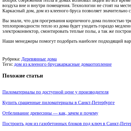
Вопрос сбережения тепла в домах волновал людей во все време
воздуха вне и внутри помещения. Технологии не стоят на месте
Каркасный дом, дом из клееного бруса позволяет значительно
Вы знали, что для прогревания кирпичного дома полностью треб
теплопроводности тепло из дома будет уходить гораздо медлен
электроконвектор, смонтировать теплые полы, а так же постро
Наши менеджеры помогут подобрать наиболее подходящий вариа
Рубрика:
Деревянные дома
Теги:
дом из клееного бруса
каркасные дома
отопление
Похожие статьи
Пиломатериалы по доступной цене у производителя
Купить сращенные пиломатериалы в Санкт-Петербурге
Отбеливание древесины — как, зачем и почему
Построить дом из газобетонных блоков под ключ в Санкт-Пете