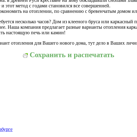
на: в древней Руси крестьяне на зиму обкладывали снопами злак
 и этот метод с годами становился все совершенней.
 сэкономить на отоплении, по сравнению с бревенчатым домом 
уется несколько часов? Дом из клееного бруса или каркасный пр
нее. Наша компания предлагает разные варианты отопления карк
ить настоящую печь или камин!
нт отопления для Вашего нового дома, тут дело в Ваших личных
Сохранить и распечатать
рбурге