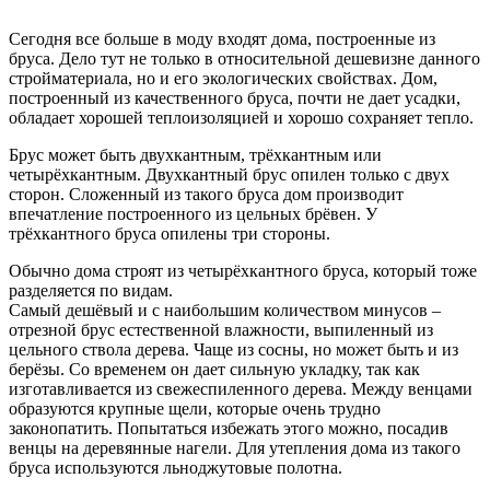
Сегодня все больше в моду входят дома, построенные из
бруса. Дело тут не только в относительной дешевизне данного
стройматериала, но и его экологических свойствах. Дом,
построенный из качественного бруса, почти не дает усадки,
обладает хорошей теплоизоляцией и хорошо сохраняет тепло.
Брус может быть двухкантным, трёхкантным или
четырёхкантным. Двухкантный брус опилен только с двух
сторон. Сложенный из такого бруса дом производит
впечатление построенного из цельных брёвен. У
трёхкантного бруса опилены три стороны.
Обычно дома строят из четырёхкантного бруса, который тоже
разделяется по видам.
Самый дешёвый и с наибольшим количеством минусов –
отрезной брус естественной влажности, выпиленный из
цельного ствола дерева. Чаще из сосны, но может быть и из
берёзы. Со временем он дает сильную укладку, так как
изготавливается из свежеспиленного дерева. Между венцами
образуются крупные щели, которые очень трудно
законопатить. Попытаться избежать этого можно, посадив
венцы на деревянные нагели. Для утепления дома из такого
бруса используются льноджутовые полотна.