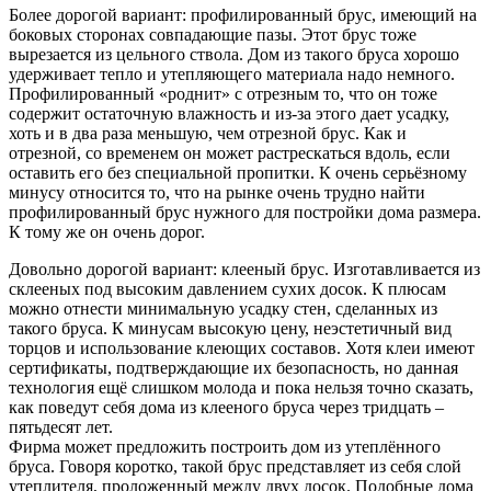
Более дорогой вариант: профилированный брус, имеющий на
боковых сторонах совпадающие пазы. Этот брус тоже
вырезается из цельного ствола. Дом из такого бруса хорошо
удерживает тепло и утепляющего материала надо немного.
Профилированный «роднит» с отрезным то, что он тоже
содержит остаточную влажность и из-за этого дает усадку,
хоть и в два раза меньшую, чем отрезной брус. Как и
отрезной, со временем он может растрескаться вдоль, если
оставить его без специальной пропитки. К очень серьёзному
минусу относится то, что на рынке очень трудно найти
профилированный брус нужного для постройки дома размера.
К тому же он очень дорог.
Довольно дорогой вариант: клееный брус. Изготавливается из
склееных под высоким давлением сухих досок. К плюсам
можно отнести минимальную усадку стен, сделанных из
такого бруса. К минусам высокую цену, неэстетичный вид
торцов и использование клеющих составов. Хотя клеи имеют
сертификаты, подтверждающие их безопасность, но данная
технология ещё слишком молода и пока нельзя точно сказать,
как поведут себя дома из клееного бруса через тридцать –
пятьдесят лет.
Фирма может предложить построить дом из утеплённого
бруса. Говоря коротко, такой брус представляет из себя слой
утеплителя, проложенный между двух досок. Подобные дома