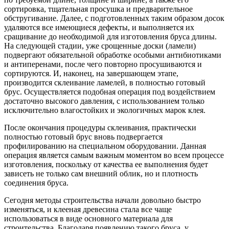
сортировка, тщательная просушка и предварительное
обстругивание. Далее, с подготовленных таким образом досок
удаляются все имеющиеся дефекты, и выполняется их
сращивание до необходимой для изготовления бруса длины.
На следующей стадии, уже срощенные доски (ламели)
подвергают обязательной обработке особыми антибиотиками
и антиперенами, после чего повторно просушиваются и
сортируются. И, наконец, на завершающем этапе,
производится склеивание ламелей, в полностью готовый
брус. Осуществляется подобная операция под воздействием
достаточно высокого давления, с использованием только
исключительно влагостойких и экологичных марок клея.
После окончания процедуры склеивания, практически
полностью готовый брус вновь подвергается
профилированию на специальном оборудовании. Данная
операция является самым важным моментом во всем процессе
изготовления, поскольку от качества ее выполнения будет
зависеть не только сам внешний облик, но и плотность
соединения бруса.
Сегодня методы строительства начали довольно быстро
изменяться, и клееная древесина стала все чаще
использоваться в виде основного материала для
строительства. Благодаря появлению такого бруса, у