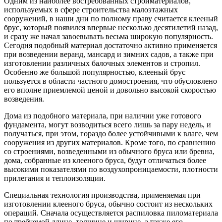
Одним из наиболее востребованных стройматериалов,
используемых в сфере строительства малоэтажных
сооружений, в наши дни по полному праву считается клееный
брус, который появился впервые несколько десятилетий назад,
и сразу же начал завоевывать весьма широкую популярность.
Сегодня подобный материал достаточно активно применяется
при возведении веранд, мансард и зимних садов, а также при
изготовлении различных балочных элементов и стропил.
Особенно же большой популярностью, клееный брус
пользуется в области частного домостроения, что обусловлено
его вполне приемлемой ценой и довольно высокой скоростью
возведения.
Дома из подобного материала, при наличии уже готового
фундамента, могут возводиться всего лишь за пару недель, и
получаться, при этом, гораздо более устойчивыми к влаге, чем
сооружения из других материалов. Кроме того, по сравнению
со строениями, возведенными из обычного бруса или бревна,
дома, собранные из клееного бруса, будут отличаться более
высокими показателями по воздухопроницаемости, плотности
прилегания и теплоизоляции.
Специальная технология производства, применяемая при
изготовлении клееного бруса, обычно состоит из нескольких
операций. Сначала осуществляется распиловка пиломатериала
по требуемой длине, толщине и ширине, а также его