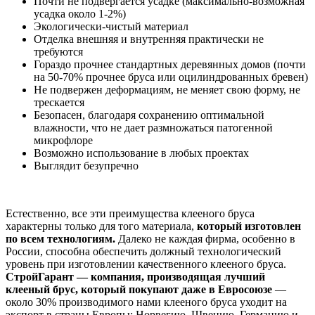
Почти не подвергается усадке (максимально-возможная
усадка около 1-2%)
Экологически-чистый материал
Отделка внешняя и внутренняя практически не
требуются
Гораздо прочнее стандартных деревянных домов (почти
на 50-70% прочнее бруса или оцилиндрованных бревен)
Не подвержен деформациям, не меняет свою форму, не
трескается
Безопасен, благодаря сохранению оптимальной
влажности, что не дает размножаться патогенной
микрофлоре
Возможно использование в любых проектах
Выглядит безупречно
Естественно, все эти преимущества клееного бруса
характерны только для того материала,
который изготовлен
по всем технологиям.
Далеко не каждая фирма, особенно в
России, способна обеспечить должный технологический
уровень при изготовлении качественного клееного бруса.
СтройГарант — компания, производящая лучший
клееный брус, который покупают даже в Евросоюзе
—
около 30% производимого нами клееного бруса уходит на
экспорт в страны Европы: Норвегию, Швецию, Германию и