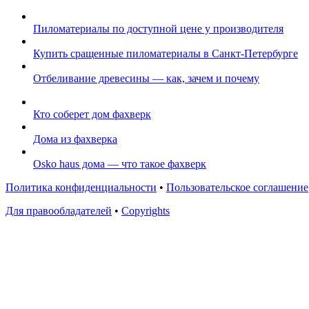
Пиломатериалы по доступной цене у производителя
Купить сращенные пиломатериалы в Санкт-Петербурге
Отбеливание древесины — как, зачем и почему
Кто соберет дом фахверк
Дома из фахверка
Osko haus дома — что такое фахверк
Политика конфиденциальности
•
Пользовательское соглашение
Для правообладателей
•
Copyrights