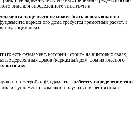
тройки, её надежность! К его изготовлению требуется особо
ого вида для определенного типа грунта.
ундамента чаще всего не может быть использован по
фундамента каркасного дома требуется грамотный расчет, а
ксплуатации дома.
нт
(то есть фундамент, который «стоит» на винтовых сваях)
ьстве деревянных домов (каркасный дом, дом из клееного
ку на почву
тировки и постройки фундамента
требуется определение типа
твенного фундамента возможно получить и качественный