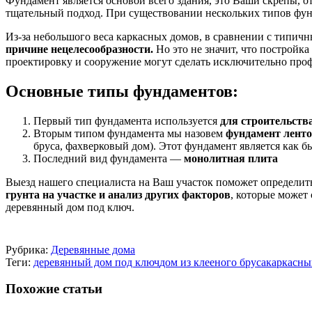
Фундамент является основой всего здания, это Ваши скрепы, о
тщательный подход. При существовании нескольких типов фунд
Из-за небольшого веса каркасных домов, в сравнении с типи
причине нецелесообразности.
Но это не значит, что постройка
проектировку и сооружение могут сделать исключительно про
Основные типы фундаментов:
Первый тип фундамента используется
для строительств
Вторым типом фундамента мы назовем
фундамент лент
бруса, фахверковый дом). Этот фундамент является как 
Последний вид фундамента —
монолитная плита
Выезд нашего специалиста на Ваш участок поможет определить
грунта на участке и анализ других факторов
, которые может
деревянный дом под ключ.
Рубрика:
Деревянные дома
Теги:
деревянный дом под ключ
дом из клееного бруса
каркасны
Похожие статьи