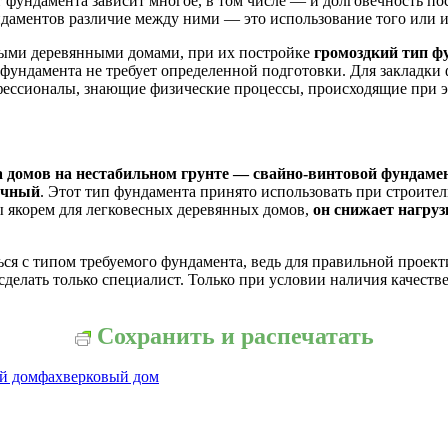
т фундамента зависит многое, в том числе — и долговечность пос
аментов различие между ними — это использование того или ин
чными деревянными домами, при их постройке
громоздкий тип ф
 фундамента не требует определенной подготовки. Для закладки 
фессионалы, знающие физические процессы, происходящие при э
а домов на нестабильном грунте — свайно-винтовой фундаме
очный
. Этот тип фундамента принято использовать при строител
бы якорем для легковесных деревянных домов,
он снижает нагруз
ся с типом требуемого фундамента, ведь для правильной проек
 сделать только специалист. Только при условии наличия качес
Сохранить и распечатать
й дом
фахверковый дом