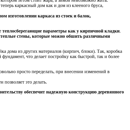
котором летом стоит жара, а зимой невозможно жить.
теперь каркасный дом как и дом из клееного бруса,
ом изготовлении каркаса из стоек и балок,
т теплосберегающие параметры как у кирпичной кладки
.
 теплые стены, которые можно обшить различными
ка дома из других материалов (кирпич, блоки). Так, коробка
й фундамент, что делает постройку как быстрой, так и более
овольно просто переделать, при внесении изменений в
н позволяет это делать.
оительству обеспечит надежную конструкцию деревянного