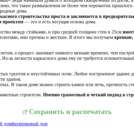
ик» люди начинали думать о холодном скворечнике из досок, в 
леко, что такие размышления не более чем пережиток прошлого. 
ородные дома.
касного строительства проста и заключается в предварительн
м проектом
— это и есть несущая основа дома.
ство между стойками, и при средней толщине стен в 25см
имее
литами, они прочны и жесткие. В итоге мы получаем
крепкие,
летом, а процесс занимает намного меньше времени, чем построй
. Из-за легкости каркасного дома ему не требуется основательны
стых грунтов и неустойчивых почв. Любое построенное здание д
ти здания.
нах. В таком доме можно строить камин или печь, прочность сте
рамотные строители.
Именно грамотный и четкий подход к стр
Сохранить и распечатать
й дом
фахверковый дом