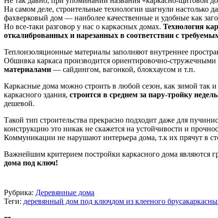
Не так давно, при упоминании названия «каркасно-щитовой дом
На самом деле, строительные технологии шагнули настолько да
фахверковый дом — наиболее качественные и удобные как заг
Но все-таки разговор у нас о каркасных домах.
Технология кар
откалиброванных и нарезанных в соответствии с требуемы
Теплоизоляционные материалы заполняют внутреннее простран
Обшивка каркаса производится ориентировочно-стружечными п
материалами
— сайдингом, вагонкой, блокхаусом и т.п.
Каркасные дома можно строить в любой сезон, как зимой так и 
каркасного здания,
строится в среднем за пару-тройку недель
дешевой.
Такой тип строительства прекрасно подходит даже для пучини
конструкцию это никак не скажется на устойчивости и прочнос
Коммуникации не нарушают интерьера дома, т.к их прячут в сте
Важнейшим критерием постройки каркасного дома являются г
дома под ключ!
Рубрика:
Деревянные дома
Теги:
деревянный дом под ключ
дом из клееного бруса
каркасны