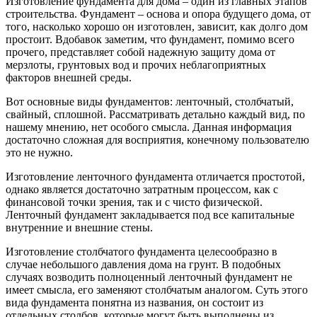
Изготовление фундамента для дома – один из главных этапов
строительства. Фундамент – основа и опора будущего дома, от
того, насколько хорошо он изготовлен, зависит, как долго дом
простоит. Вдобавок заметим, что фундамент, помимо всего
прочего, представляет собой надежную защиту дома от
мерзлоты, грунтовых вод и прочих неблагоприятных
факторов внешней среды.
Вот основные виды фундаментов: ленточный, столбчатый,
свайный, сплошной. Рассматривать детально каждый вид, по
нашему мнению, нет особого смысла. Данная информация
достаточно сложная для восприятия, конечному пользователю
это не нужно.
Изготовление ленточного фундамента отличается простотой,
однако является достаточно затратным процессом, как с
финансовой точки зрения, так и с чисто физической.
Ленточный фундамент закладывается под все капитальные
внутренние и внешние стены.
Изготовление столбчатого фундамента целесообразно в
случае небольшого давления дома на грунт. В подобных
случаях возводить полноценный ленточный фундамент не
имеет смысла, его заменяют столбчатым аналогом. Суть этого
вида фундамента понятна из названия, он состоит из
отдельных столбов, которые могут быть выполнены из