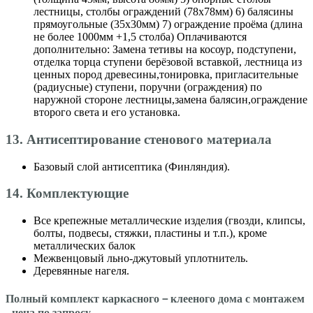
лестницы, столбы ограждений (78х78мм) 6) балясины
прямоугольные (35х30мм) 7) ограждение проёма (длина
не более 1000мм +1,5 столба) Оплачиваются
дополнительно: Замена тетивы на косоур, подступени,
отделка торца ступени берёзовой вставкой, лестница из
ценных пород древесины,тонировка, пригласительные
(радиусные) ступени, поручни (ограждения) по
наружной стороне лестницы,замена балясин,ограждение
второго света и его установка.
13. Антисептирование стенового материала
Базовый слой антисептика (Финляндия).
14. Комплектующие
Все крепежные металлические изделия (гвозди, клипсы,
болты, подвесы, стяжки, пластины и т.п.), кроме
металлических балок
Межвенцовый льно-джутовый уплотнитель.
Деревянные нагеля.
Полный комплект каркасного－клееного дома с монтажем
- цена по запросу