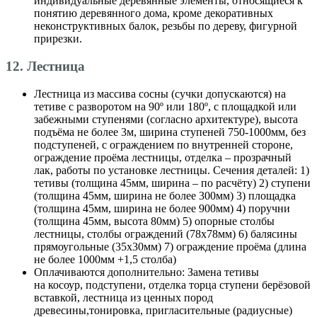
индивидуальные деревянные элементы, относящиеся к
понятию деревянного дома, кроме декоративных
неконструктивных балок, резьбы по дереву, фигурной
прирезки.
12. Лестница
Лестница из массива сосны (сучки допускаются) на
тетиве с разворотом на 90º или 180º, с площадкой или
забежными ступенями (согласно архитектуре), высота
подъёма не более 3м, ширина ступеней 750-1000мм, без
подступеней, с ограждением по внутренней стороне,
ограждение проёма лестницы, отделка – прозрачный
лак, работы по установке лестницы. Сечения деталей: 1)
тетивы (толщина 45мм, ширина – по расчёту) 2) ступени
(толщина 45мм, ширина не более 300мм) 3) площадка
(толщина 45мм, ширина не более 900мм) 4) поручни
(толщина 45мм, высота 80мм) 5) опорные столбы
лестницы, столбы ограждений (78х78мм) 6) балясины
прямоугольные (35х30мм) 7) ограждение проёма (длина
не более 1000мм +1,5 столба)
Оплачиваются дополнительно: Замена тетивы
на косоур, подступени, отделка торца ступени берёзовой
вставкой, лестница из ценных пород
древесины,тонировка, пригласительные (радиусные)