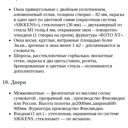
Окна прямоугольные с двойным уплотнением,
алюминиевый отлив, толщина створки – 82 мм, окраска
в один цвет по цветовой гамме (окрасочная система
«SIKKENS»), стеклопакет (36 мм) — двухкамерный из
стекла М1 толщ.4 мм, открывание окон – поворотно-
откидное (1 створка на проем), фурнитура «ROTO NT».
Окна косые, круглые, витражные площадью более
3м.кв., арочные и окна менее 1 м2 – доплачиваются за
сложность.
Шпросы, расстекловочные горбыльки, москитные
сетки, окраска в два цвета,ставни, ролеты,
бронированные и цветные стекла – оплачиваются
дополнительно.
10. Двери
Межкомнатные — филенчатые из массива сосны
сучковатой , прозрачный лак , производство Финляндии
или России. Высота полотна до2000мм.,ширина600-
900мм. Фурнитура производство Финляндии.
Входная (1 шт.) – утепленная, окрашенная по системе
SIKKENS, стеклопакет — по желанию.