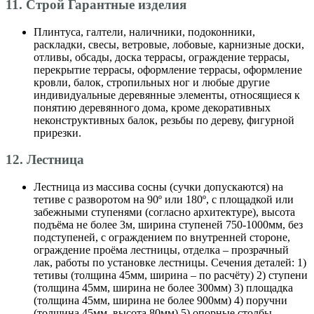
11. Строй Гарантные изделия
Плинтуса, галтели, наличники, подоконники,
раскладки, свесы, ветровые, лобовые, карнизные доски,
отливы, обсады, доска террасы, ограждение террасы,
перекрытие террасы, оформление террасы, оформление
кровли, балок, стропильных ног и любые другие
индивидуальные деревянные элементы, относящиеся к
понятию деревянного дома, кроме декоративных
неконструктивных балок, резьбы по дереву, фигурной
прирезки.
12. Лестница
Лестница из массива сосны (сучки допускаются) на
тетиве с разворотом на 90º или 180º, с площадкой или
забежными ступенями (согласно архитектуре), высота
подъёма не более 3м, ширина ступеней 750-1000мм, без
подступеней, с ограждением по внутренней стороне,
ограждение проёма лестницы, отделка – прозрачный
лак, работы по установке лестницы. Сечения деталей: 1)
тетивы (толщина 45мм, ширина – по расчёту) 2) ступени
(толщина 45мм, ширина не более 300мм) 3) площадка
(толщина 45мм, ширина не более 900мм) 4) поручни
(толщина 45мм, высота 80мм) 5) опорные столбы