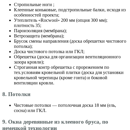
Стропильные ноги ;
Клеенные коньковые, подстропильные балки, исходя из
особенностей проекта;
Утеплитель «Roсwool» 200 мм (опция 300 мм);
плотность 35;
Пароизоляция (мембрана);
Ветрозащита (мембрана);
Брусок смены направления (доска обрешетки чистового
потолка);
Доска чистового потолка или ГКЛ;
Обрешетка (доска для организации вентиляционного
зазора кровли);
Строганная контр обрешетка с прорежением по
тех.условиям кровельной плитки (доска для установки
кровельной черепицы (кроме гонта) и боковой
вентиляции кровли.
8. Потолки
Чистовые потолки — потолочная доска 18 мм (ель,
сосна) или ГКЛ.
9. Окна деревянные из клееного бруса, по
немецкой технологии