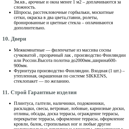
3м.кв., арочные и окна менее 1 м2 – доплачиваются за
сложность.
Шпросы, расстекловочные горбыльки, москитные
сетки, окраска в два цвета,ставни, ролеты,
бронированные и цветные стекла – оплачиваются
дополнительно.
10. Двери
Межкомнатные — филенчатые из массива сосны
сучковатой , прозрачный лак , производство Финляндии
или России.Высота полотна до2000мм.,ширина600-
900мм.
Фурнитура производство Финляндии. Входная (1 шт.) –
утепленная, окрашенная по системе SIKKENS,
стеклопакет — по желанию.
11. Строй Гарантные изделия
Плинтуса, галтели, наличники, подоконники,
раскладки, свесы, ветровые, лобовые, карнизные доски,
отливы, обсады, доска террасы, ограждение террасы,
перекрытие террасы, оформление террасы, оформление
кровли, балок, стропильных ног и любые другие