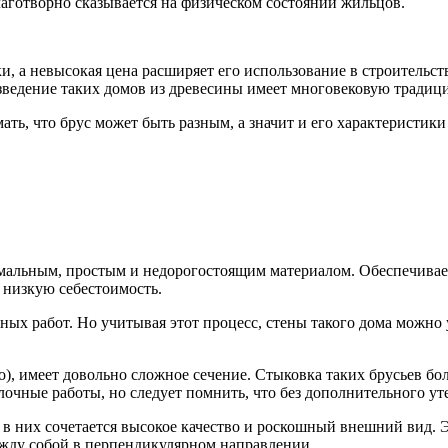
лаготворно сказывается на физическом состоянии жильцов.
ки, а невысокая цена расширяет его использование в строительс
зведение таких домов из древесины имеет многовековую традиц
ать, что брус может быть разным, а значит и его характеристик
мальным, простым и недорогостоящим материалом. Обеспечивает
 низкую себестоимость.
ых работ. Но учитывая этот процесс, стены такого дома можно 
го), имеет довольно сложное сечение. Стыковка таких брусьев бо
чные работы, но следует помнить, что без дополнительного ут
 в них сочетается высокое качество и роскошный внешний вид. 
ежду собой в перпендикулярном направлении.