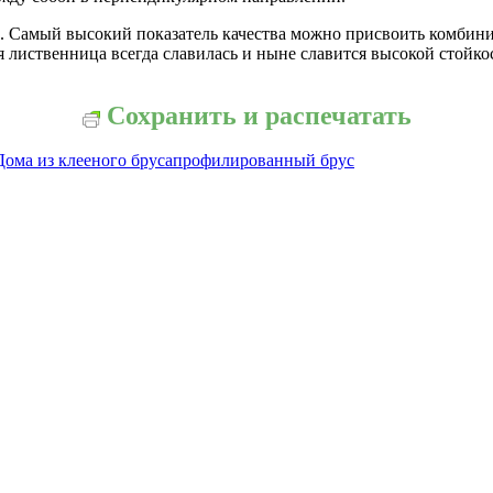
м. Самый высокий показатель качества можно присвоить комбин
ая лиственница всегда славилась и ныне славится высокой стой
Сохранить и распечатать
Дома из клееного бруса
профилированный брус