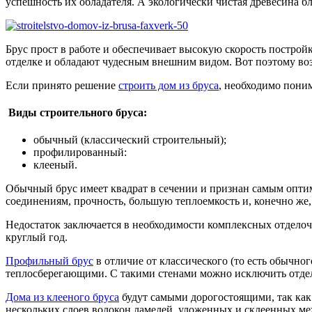
успешность их обладателя. А экологически чистая древесина б
Брус прост в работе и обеспечивает высокую скорость построй
отделке и обладают чудесным внешним видом. Вот поэтому во
Если принято решение
строить дом из бруса
, необходимо поним
Виды строительного бруса:
обычный (классический строительный);
профилированный:
клееный.
Обычный брус имеет квадрат в сечении и признан самым опти
соединениям, прочность, большую теплоемкость и, конечно же,
Недостаток заключается в необходимости комплексных отделочн
круглый год.
Профильный брус
в отличие от классического (то есть обычно
теплосберегающими. С такими стенами можно исключить отдело
Дома из клееного бруса
будут самыми дорогостоящими, так как
нескольких слоев волокон ламелей, уложенных и склеенных м