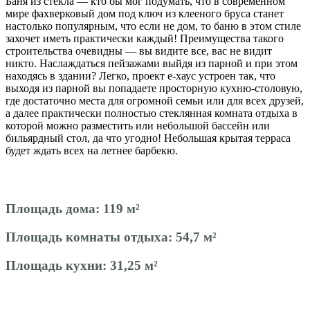
Баня из стекла — кто бы мог подумать, что в современном
мире фахверковый дом под ключ из клееного бруса станет
настолько популярным, что если не дом, то баню в этом стиле
захочет иметь практически каждый! Преимущества такого
строительства очевидны — вы видите все, вас не видит
никто. Наслаждаться пейзажами выйдя из парной и при этом
находясь в здании? Легко, проект е-хаус устроен так, что
выходя из парной вы попадаете просторную кухню-столовую,
где достаточно места для огромной семьи или для всех друзей,
а далее практически полностью стеклянная комната отдыха в
которой можно разместить или небольшой бассейн или
бильярдный стол, да что угодно! Небольшая крытая терраса
будет ждать всех на летнее барбекю.
Площадь дома:
119 м²
Площадь комнаты отдыха:
54,7 м²
Площадь кухни:
31,25 м²