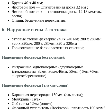
Брусок 40 х 40 мм;
Чистовой пол — шпунтованная доска 32 мм ;
Чистовой потолок — потолочная доска 12,18 мм.(ель,
сосна)
Опция: бесшумные перекрытия.
6. Наружные стены 2-го этажа
Угловые стойки фахверка: 240 х 240 мм; 280 х 280мм;
320 х 320мм; 280 х 280мм; 320 х 320мм
Горизонтальные балки расчетных сечений;
Наполнение фахверка (остекление):
Витражные однокамерные (двухкамерные
)стеклопакеты 32мм, 36мм.46мм, 56мм. ( 6мм.+6мм.,
энергосберегающие)
Наполнение фахверка ( глухие стены):
Каркасная перегородка 150мм. (ель,сосна);
Мембрана «Tivek»
Осб плита 12мм (опция)
Фасадный утеплитель «Roсkwool» плотность 100 кг/м3