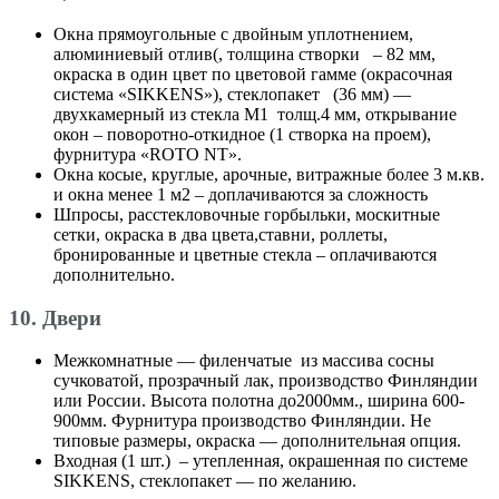
Окна прямоугольные с двойным уплотнением,
алюминиевый отлив(, толщина створки – 82 мм,
окраска в один цвет по цветовой гамме (окрасочная
система «SIKKENS»), стеклопакет (36 мм) —
двухкамерный из стекла М1 толщ.4 мм, открывание
окон – поворотно-откидное (1 створка на проем),
фурнитура «ROTO NT».
Окна косые, круглые, арочные, витражные более 3 м.кв.
и окна менее 1 м2 – доплачиваются за сложность
Шпросы, расстекловочные горбыльки, москитные
сетки, окраска в два цвета,ставни, роллеты,
бронированные и цветные стекла – оплачиваются
дополнительно.
10. Двери
Межкомнатные — филенчатые из массива сосны
сучковатой, прозрачный лак, производство Финляндии
или России. Высота полотна до2000мм., ширина 600-
900мм. Фурнитура производство Финляндии. Не
типовые размеры, окраска — дополнительная опция.
Входная (1 шт.) – утепленная, окрашенная по системе
SIKKENS, стеклопакет — по желанию.