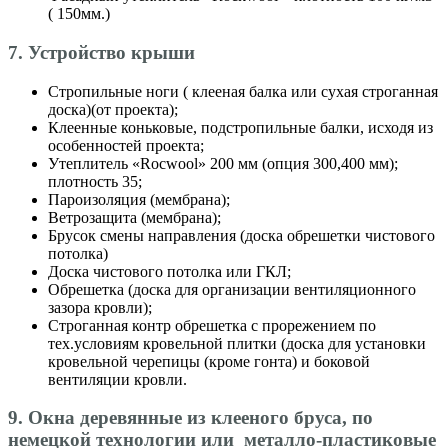
( 150мм.)
7. Устройство крыши
Стропильные ноги ( клееная балка или сухая строганная
доска)(от проекта);
Клеенные коньковые, подстропильные балки, исходя из
особенностей проекта;
Утеплитель «Roсwool» 200 мм (опция 300,400 мм);
плотность 35;
Пароизоляция (мембрана);
Ветрозащита (мембрана);
Брусок смены направления (доска обрешетки чистового
потолка)
Доска чистового потолка или ГКЛ;
Обрешетка (доска для организации вентиляционного
зазора кровли);
Строганная контр обрешетка с прорежением по
тех.условиям кровельной плитки (доска для установки
кровельной черепицы (кроме гонта) и боковой
вентиляции кровли.
9. Окна деревянные из клееного бруса, по
немецкой технологии или металло-пластиковые