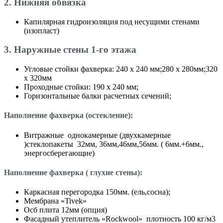
2. Нижняя обвязка
Капилярная гидроизоляция под несущими стенами
(изопласт)
3. Наружные стены 1-го этажа
Угловые стойки фахверка: 240 х 240 мм;280 х 280мм;320
х 320мм
Проходные стойки: 190 х 240 мм;
Горизонтальные балки расчетных сечений;
Наполнение фахверка (остекление):
Витражные однокамерные (двухкамерные
)стеклопакеты 32мм, 36мм,46мм,56мм. ( 6мм.+6мм.,
энергосберегающие)
Наполнение фахверка ( глухие стены):
Каркасная перегородка 150мм. (ель,сосна);
Мембрана «Tivek»
Осб плита 12мм (опция)
Фасадный утеплитель «Roсkwool» плотность 100 кг/м3