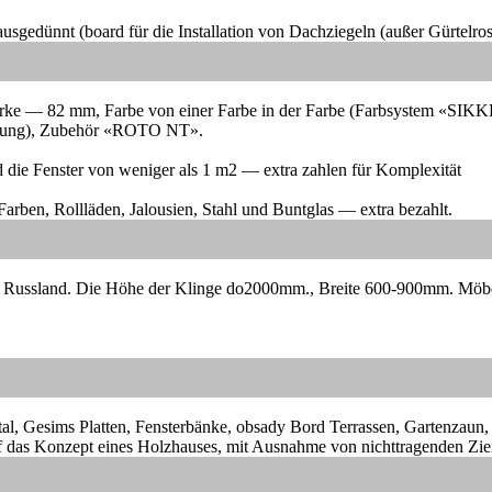
sgedünnt (board für die Installation von Dachziegeln (außer Gürtelros
tstärke — 82 mm, Farbe von einer Farbe in der Farbe (Farbsystem 
ffnung), Zubehör «ROTO NT».
 die Fenster von weniger als 1 m2 — extra zahlen für Komplexität
Farben, Rollläden, Jalousien, Stahl und Buntglas — extra bezahlt.
r Russland.
Die Höhe der Klinge do2000mm., Breite 600-900mm.
Möbe
tal, Gesims Platten, Fensterbänke, obsady Bord Terrassen, Gartenzaun
 das Konzept eines Holzhauses, mit Ausnahme von nichttragenden Zierb