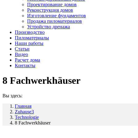
Проектирование домов
Реконструкция домов
Изготовление фундаментов
Продажа пиломатериалов
Устройство дренажа
Производство
Пиломатериалы
Наши работы
Статьи
Видео
Расчет дома
Контакты
8 Fachwerkhäuser
Вы здесь:
Главная
Zuhause3
Technologie
8 Fachwerkhäuser