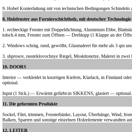
9. Hobel Konterlattung mit von technischen Bedingungen Schindeln au
8. Holzfenster aus Furnierschichtholz, mit deutscher Technologie
1. rechteckige Fenster mit Doppeldichtung, Aluminium Ebbe, Blat
tolsch.4 mm, Fenster zum Öffnen — Drehkipp (1 Klappe an der Ö
2. Windows schräg, rund, gewölbt, Glasmalerei für mehr als 3 qm
und
3. shprosov, rassteklovochnye Riegel, Moskitonetze, Malerei in zwei 
10. DOORS
Interior — verkleidet in knorrigen Kiefern, Klarlack, in Finnland ode
optional.
Input (1 Stck.) — Erwärmt gefärbt-in SIKKENS, glasiert — optional.
11. Die geformten Produkte
Sockel, Filet, trimmen, Fensterbänke, Layout, Überhänge, Wind, fron
Balken, Sparren und sonstige einzelnen Holzelemente verwandten auf
12. LEITER