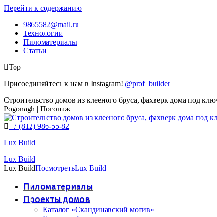
Перейти к содержанию
9865582@mail.ru
Технологии
Пиломатериалы
Статьи
Top
Присоединяйтесь к нам в Instagram!
@prof_builder
Строительство домов из клееного бруса, фахверк дома под клю
Pogonagh | Погонаж
+7 (812) 986-55-82
Lux Build
Lux Build
Lux Build
Посмотреть
Lux Build
Пиломатериалы
Проекты домов
Каталог «Скандинавский мотив»