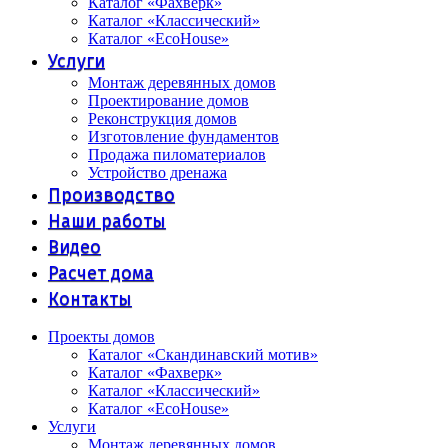
Каталог «Фахверк»
Каталог «Классический»
Каталог «EcoHouse»
Услуги
Монтаж деревянных домов
Проектирование домов
Реконструкция домов
Изготовление фундаментов
Продажа пиломатериалов
Устройство дренажа
Производство
Наши работы
Видео
Расчет дома
Контакты
Проекты домов
Каталог «Скандинавский мотив»
Каталог «Фахверк»
Каталог «Классический»
Каталог «EcoHouse»
Услуги
Монтаж деревянных домов