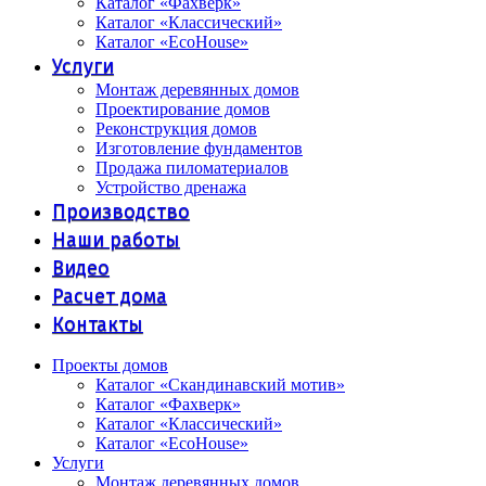
Каталог «Фахверк»
Каталог «Классический»
Каталог «EcoHouse»
Услуги
Монтаж деревянных домов
Проектирование домов
Реконструкция домов
Изготовление фундаментов
Продажа пиломатериалов
Устройство дренажа
Производство
Наши работы
Видео
Расчет дома
Контакты
Проекты домов
Каталог «Скандинавский мотив»
Каталог «Фахверк»
Каталог «Классический»
Каталог «EcoHouse»
Услуги
Монтаж деревянных домов