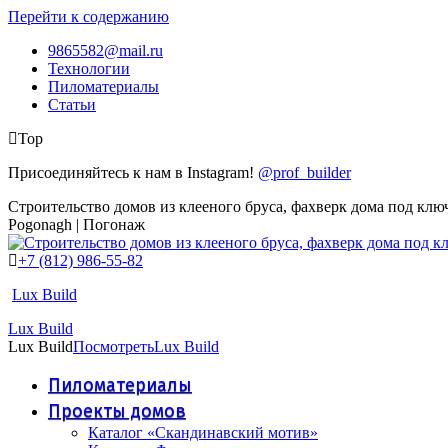
Перейти к содержанию
9865582@mail.ru
Технологии
Пиломатериалы
Статьи
Top
Присоединяйтесь к нам в Instagram!
@prof_builder
Строительство домов из клееного бруса, фахверк дома под клю
Pogonagh | Погонаж
+7 (812) 986-55-82
Lux Build
Lux Build
Lux Build
Посмотреть
Lux Build
Пиломатериалы
Проекты домов
Каталог «Скандинавский мотив»