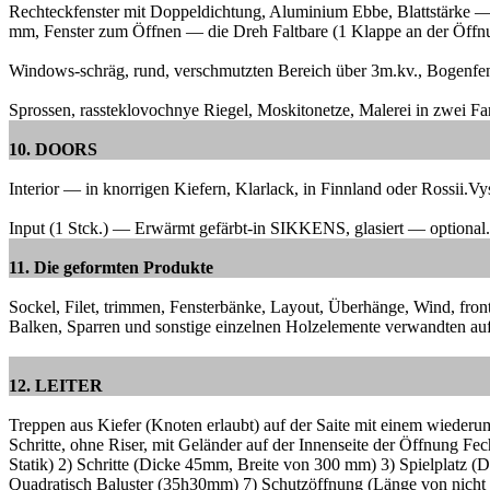
Rechteckfenster mit Doppeldichtung, Aluminium Ebbe, Blattstärke
mm, Fenster zum Öffnen — die Dreh Faltbare (1 Klappe an der Öf
Windows-schräg, rund, verschmutzten Bereich über 3m.kv., Bogenfen
Sprossen, rassteklovochnye Riegel, Moskitonetze, Malerei in zwei Far
10. DOORS
Interior — in knorrigen Kiefern, Klarlack, in Finnland oder Rossi
Input (1 Stck.) — Erwärmt gefärbt-in SIKKENS, glasiert — optional.
11. Die geformten Produkte
Sockel, Filet, trimmen, Fensterbänke, Layout, Überhänge, Wind, fron
Balken, Sparren und sonstige einzelnen Holzelemente verwandten auf
12. LEITER
Treppen aus Kiefer (Knoten erlaubt) auf der Saite mit einem wiederu
Schritte, ohne Riser, mit Geländer auf der Innenseite der Öffnung F
Statik) 2) Schritte (Dicke 45mm, Breite von 300 mm) 3) Spielplat
Quadratisch Baluster (35h30mm) 7) Schutzöffnung (Länge von nicht me