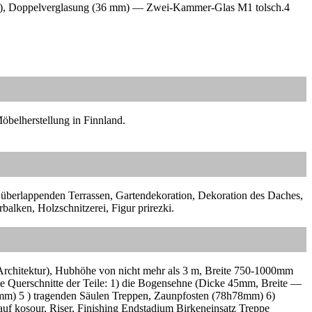
S»), Doppelverglasung (36 mm) — Zwei-Kammer-Glas M1 tolsch.4
öbelherstellung in Finnland.
, überlappenden Terrassen, Gartendekoration, Dekoration des Daches,
alken, Holzschnitzerei, Figur prirezki.
e Architektur), Hubhöhe von nicht mehr als 3 m, Breite 750-1000mm
e Querschnitte der Teile: 1) die Bogensehne (Dicke 45mm, Breite —
mm) 5 ) tragenden Säulen Treppen, Zaunpfosten (78h78mm) 6)
auf kosour, Riser, Finishing Endstadium Birkeneinsatz Treppe