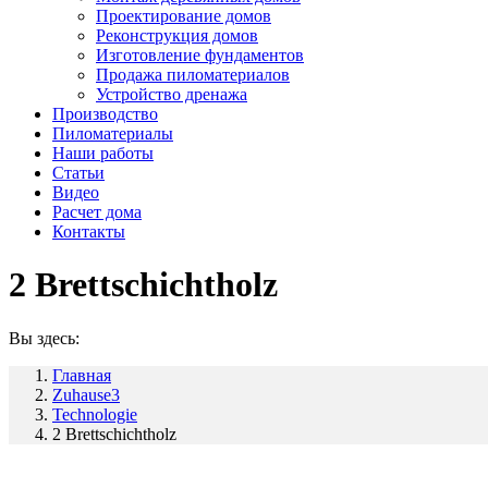
Проектирование домов
Реконструкция домов
Изготовление фундаментов
Продажа пиломатериалов
Устройство дренажа
Производство
Пиломатериалы
Наши работы
Статьи
Видео
Расчет дома
Контакты
2 Brettschichtholz
Вы здесь:
Главная
Zuhause3
Technologie
2 Brettschichtholz