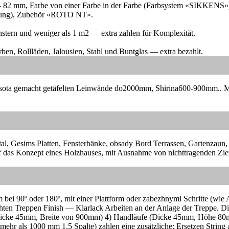
 — 82 mm, Farbe von einer Farbe in der Farbe (Farbsystem «SIKKEN
fnung), Zubehör «ROTO NT».
stern und weniger als 1 m2 — extra zahlen für Komplexität.
ben, Rollläden, Jalousien, Stahl und Buntglas — extra bezahlt.
i.Vysota gemacht getäfelten Leinwände do2000mm, Shirina600-900mm..
M
tal, Gesims Platten, Fensterbänke, obsady Bord Terrassen, Gartenzaun
 das Konzept eines Holzhauses, mit Ausnahme von nichttragenden Zierb
m bei 90º oder 180º, mit einer Plattform oder zabezhnymi Schritte (wi
echten Treppen Finish — Klarlack Arbeiten an der Anlage der Treppe.
Di
z (Dicke 45mm, Breite von 900mm) 4) Handläufe (Dicke 45mm, Höhe 80
hr als 1000 mm 1.5 Spalte) zahlen eine zusätzliche: Ersetzen String 