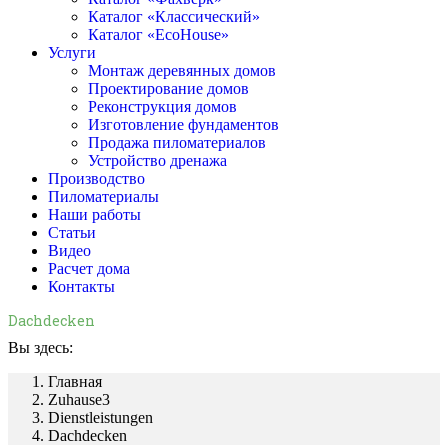
Каталог «Классический»
Каталог «EcoHouse»
Услуги
Монтаж деревянных домов
Проектирование домов
Реконструкция домов
Изготовление фундаментов
Продажа пиломатериалов
Устройство дренажа
Производство
Пиломатериалы
Наши работы
Статьи
Видео
Расчет дома
Контакты
Dachdecken
Вы здесь:
Главная
Zuhause3
Dienstleistungen
Dachdecken