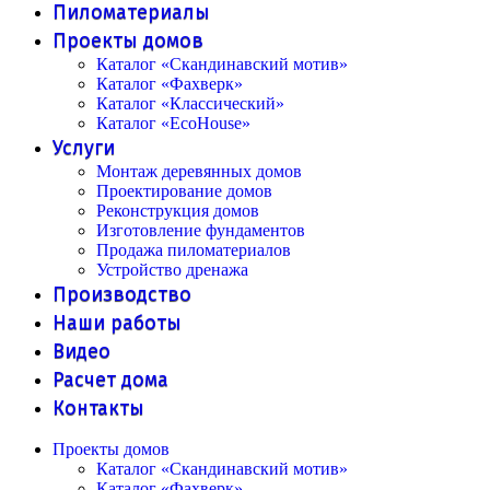
Пиломатериалы
Проекты домов
Каталог «Скандинавский мотив»
Каталог «Фахверк»
Каталог «Классический»
Каталог «EcoHouse»
Услуги
Монтаж деревянных домов
Проектирование домов
Реконструкция домов
Изготовление фундаментов
Продажа пиломатериалов
Устройство дренажа
Производство
Наши работы
Видео
Расчет дома
Контакты
Проекты домов
Каталог «Скандинавский мотив»
Каталог «Фахверк»