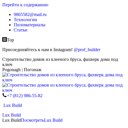
Перейти к содержанию
9865582@mail.ru
Технологии
Пиломатериалы
Статьи
Top
Присоединяйтесь к нам в Instagram!
@prof_builder
Строительство домов из клееного бруса, фахверк дома под
ключ
Pogonagh | Погонаж
+7 (812) 986-55-82
Lux Build
Lux Build
Lux Build
Посмотреть
Lux Build