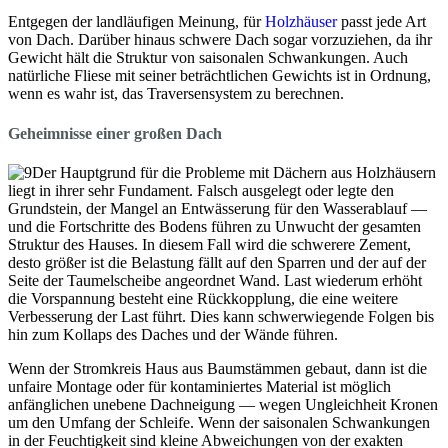
Entgegen der landläufigen Meinung, für
Holzhäuser
passt jede Art
von Dach.
Darüber hinaus schwere Dach sogar vorzuziehen, da
ihr
Gewicht hält die Struktur von saisonalen Schwankungen.
Auch
natürliche Fliese mit seiner beträchtlichen Gewichts ist in Ordnung,
wenn es wahr ist, das Traversensystem zu berechnen.
Geheimnisse einer großen Dach
Der Hauptgrund für die Probleme mit Dächern aus Holzhäusern
liegt in ihrer sehr Fundament.
Falsch ausgelegt oder legte den
Grundstein, der Mangel an Entwässerung für den Wasserablauf —
und die Fortschritte des Bodens führen zu Unwucht der gesamten
Struktur des Hauses.
In diesem Fall wird die schwerere Zement,
desto größer ist die Belastung fällt auf den Sparren und der auf der
Seite der Taumelscheibe angeordnet Wand.
Last wiederum erhöht
die Vorspannung besteht eine Rückkopplung, die eine weitere
Verbesserung der Last führt.
Dies kann schwerwiegende Folgen bis
hin zum Kollaps des Daches und der Wände führen.
Wenn der Stromkreis Haus aus Baumstämmen gebaut, dann ist die
unfaire Montage oder für kontaminiertes Material ist möglich
anfänglichen unebene Dachneigung — wegen Ungleichheit Kronen
um den Umfang der Schleife.
Wenn der saisonalen Schwankungen
in der Feuchtigkeit sind kleine Abweichungen von der exakten