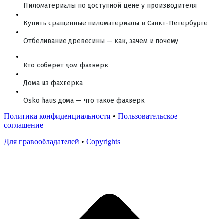
Пиломатериалы по доступной цене у производителя
Купить сращенные пиломатериалы в Санкт-Петербурге
Отбеливание древесины — как, зачем и почему
Кто соберет дом фахверк
Дома из фахверка
Osko haus дома — что такое фахверк
Политика конфиденциальности
•
Пользовательское
соглашение
Для правообладателей
•
Copyrights