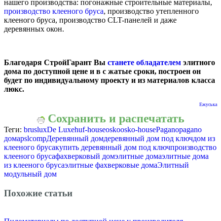
нашего производства: погонажные строительные материалы,
производство клееного бруса
, производство утепленного
клееного бруса, производство CLT-панелей и даже
деревянных окон.
Благодаря СтройГарант Вы
станете обладателем
элитного
дома по доступной цене и в с жатые сроки, построен он
будет по индивидуальному проекту и из материалов класса
люкс.
Ежуська
Сохранить и распечатать
Теги:
bruslux
De Luxe
huf-house
osko
osko-house
Pagano
pagano
дома
pslcomp
Деревянный дом
деревянный дом под ключ
дом из
клееного бруса
купить деревянный дом под ключ
производство
клееного бруса
фахверковый дом
элитные дома
элитные дома
из клееного бруса
элитные фахверковые дома
Элитный
модульный дом
Похожие статьи