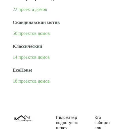
22 проекта домов
Скандинавский мотив
50 проектов домов
Классический
14 проектов домов
EcoHouse
18 проектов домов
Пиломатериалы
Кто
по доступной
соберет
цене у
дом