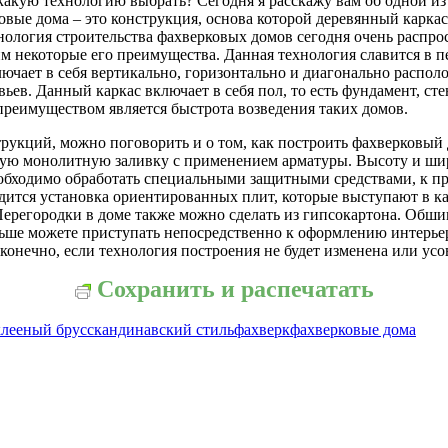
какую технологию выбрать? Сегодня я расскажу вам об одной из
рковые дома – это конструкция, основа которой деревянный карка
нология строительства фахверковых домов сегодня очень распро
им некоторые его преимущества. Данная технология славится в 
включает в себя вертикально, горизонтально и диагонально распо
ьев. Данный каркас включает в себя пол, то есть фундамент, с
реимуществом является быстрота возведения таких домов.
струкций, можно поговорить и о том, как построить фахверковый
ную монолитную заливку с применением арматуры. Высоту и шир
еобходимо обработать специальными защитными средствами, к пр
одится установка ориентированных плит, которые выступают в ка
Перегородки в доме также можно сделать из гипсокартона. Обши
льше можете приступать непосредственно к оформлению интерьер
конечно, если технология построения не будет изменена или ус
Сохранить и распечатать
клееный брус
скандинавский стиль
фахверк
фахверковые дома