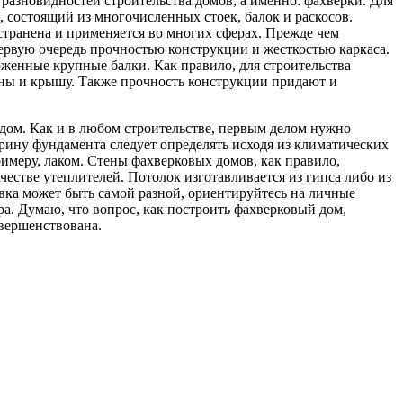
 разновидностей строительства домов, а именно: фахверки. Для
с, состоящий из многочисленных стоек, балок и раскосов.
странена и применяется во многих сферах. Прежде чем
первую очередь прочностью конструкции и жесткостью каркаса.
ложенные крупные балки. Как правило, для строительства
тены и крышу. Также прочность конструкции придают и
 дом. Как и в любом строительстве, первым делом нужно
ину фундамента следует определять исходя из климатических
имеру, лаком. Стены фахверковых домов, как правило,
честве утеплителей. Потолок изготавливается из гипса либо из
вка может быть самой разной, ориентируйтесь на личные
а. Думаю, что вопрос, как построить фахверковый дом,
овершенствована.