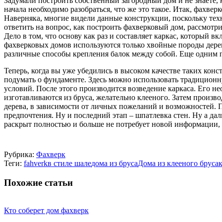
Задумали построить собственный загородный дом и не знаете, 
начала необходимо разобраться, что же это такое. Итак, фахве
Наверняка, многие видели данные конструкции, поскольку тех
ответить на вопрос, как построить фахверковый дом, рассмотр
Дело в том, что основу как раз и составляет каркас, который 
фахверковых домов используются только хвойные породы дерев
различные способы крепления балок между собой. Еще одним п
Теперь, когда вы уже убедились в высоком качестве таких кон
подумать о фундаменте. Здесь можно использовать традицион
условий. После этого производится возведение каркаса. Его н
изготавливаются из бруса, желательно клееного. Затем произв
дерева, в зависимости от личных пожеланий и возможностей. 
предпочтения. Ну и последний этап – шпатлевка стен. Ну а да
раскрыт полностью и больше не потребует новой информации, 
Рубрика:
Фахверк
Теги:
fahverk
в стиле шале
дома из бруса
Дома из клееного бруса
Похожие статьи
Кто соберет дом фахверк