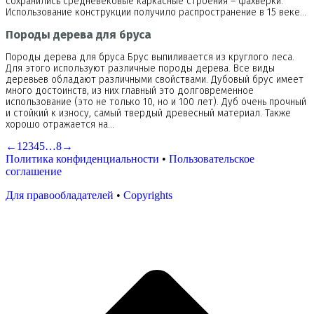
сохранились средневековые каркасные строения – фахверки.
Использование конструкции получило распространение в 15 веке…
Породы дерева для бруса
Породы дерева для бруса Брус выпиливается из круглого леса.
Для этого используют различные породы дерева. Все виды
деревьев обладают различными свойствами. Дубовый брус имеет
много достоинств, из них главный это долговременное
использование (это не только 10, но и 100 лет). Дуб очень прочный
и стойкий к износу, самый твердый древесный материал. Также
хорошо отражается на…
←
1
2
3
4
5
…
8
→
Политика конфиденциальности
•
Пользовательское
соглашение
Для правообладателей
•
Copyrights