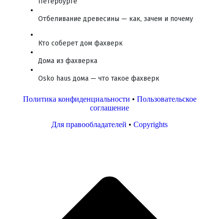
Петербурге
Отбеливание древесины — как, зачем и почему
Кто соберет дом фахверк
Дома из фахверка
Osko haus дома — что такое фахверк
Политика конфиденциальности
•
Пользовательское
соглашение
Для правообладателей
•
Copyrights