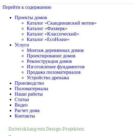
Перейти к содержанию
Проекты домов
Каталог «Скандинавский мотив»
Каталог «Фахверк»
Каталог «Классический»
Каталог «EcoHouse»
Услуги
Монтаж деревянных домов
Проектирование домов
Реконструкция домов
Изготовление фундаментов
Продажа пиломатериалов
Устройство дренажа
Производство
Пиломатериалы
Наши работы
Статьи
Видео
Расчет дома
Контакты
Entwicklung von Design-Projekten